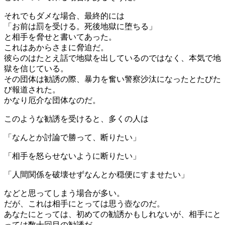
それでもダメな場合、最終的には
「お前は罰を受ける。死後地獄に堕ちる」
と相手を脅せと書いてあった。
これはあからさまに脅迫だ。
彼らのはたとえ話で地獄を出しているのではなく、本気で地
獄を信じている。
その団体は勧誘の際、暴力を奮い警察沙汰になったとたびた
び報道された。
かなり厄介な団体なのだ。
このような勧誘を受けると、多くの人は
「なんとか討論で勝って、断りたい」
「相手を怒らせないように断りたい」
「人間関係を破壊せずなんとか穏便にすませたい」
などと思ってしまう場合が多い。
だが、これは相手にとっては思う壺なのだ。
あなたにとっては、初めての勧誘かもしれないが、相手にと
っては数十回目の勧誘だ。