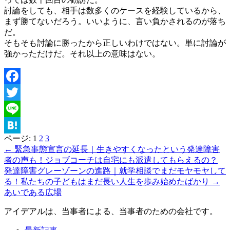
討論をしても、相手は数多くのケースを経験しているから、
まず勝てないだろう。いいように、言い負かされるのが落ち
だ。
そもそも討論に勝ったから正しいわけではない。単に討論が
強かっただけだ。それ以上の意味はない。
Facebook
Twitter
Line
ページ:
1
2
3
Hatena
← 緊急事態宣言の延長｜生きやすくなったという発達障害
者の声も！ジョブコーチは自宅にも派遣してもらえるの？
発達障害グレーゾーンの進路｜就学相談でまだモヤモヤして
る！私たちの子どもはまだ長い人生を歩み始めたばかり →
あいである広場
アイデアルは、当事者による、当事者のための会社です。