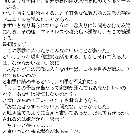
同じような手口で、新興宗教団体が入信を勧めてくるケース
もある。
かなり強引な勧誘をすることで有名な仏教系新興宗教の勧誘
マニュアルを読んだことがある。
まずいきなり断られないように、念入りに時間をかけて友達
になる。その後、ファミレスや喫茶店へ誘導し、そこで勧誘
する。
最初はまず
「この宗教に入ったらこんなにいいことがあった」
というような現世利益的な話をする。しかしそれで入る人
は、なかなかいない。次に
「あなたがこの宗教に入らなければ、日本や世界が滅ぶ。そ
れでもいいのか？」
と相手に詰め寄るという。相手が否定的なら
「もしこの予言が当たって家族が死んでもあなたはいいの
か？ あなたは後悔しないのか？」
と情にからめて言い、それでも断るようなら
「あなたはうすっぺらい人間だな。がっかりした」
と吐き捨てるように言えと書いてあった。だれでもがっかり
されるのは嫌だから、思わず
「ちょっと待って……」
と食いついて来る場合があるそうだ。