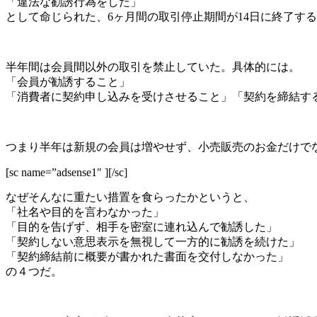
「違法な勧誘行為をした」
として命じられた、6ヶ月間の取引停止期間が14日に終了す
半年間は会員間以外の取引を禁止していた。具体的には。
「会員が勧誘すること」
「消費者に契約申し込みを受けさせること」「契約を締結す
つまり半年は新規の会員は増やせず、小売販売のお金だけで
[sc name=”adsense1″ ][/sc]
なぜそんなに重たい措置を食らったかというと、
「社名や目的を言わなかった」
「目的を告げず、相手を密室に連れ込んで勧誘した」
「契約しない意思表示を無視して一方的に勧誘を続けた」
「契約締結前に概要が書かれた書面を交付しなかった」
の４つだ。