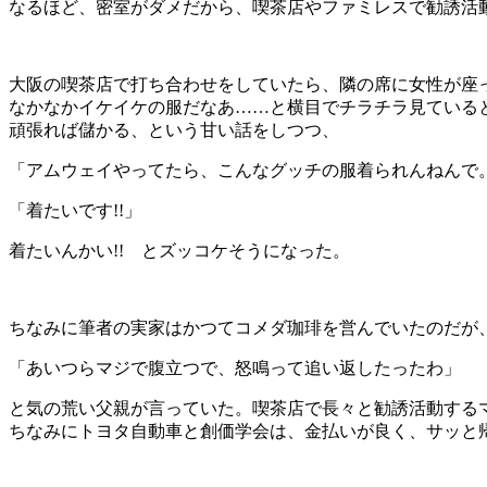
なるほど、密室がダメだから、喫茶店やファミレスで勧誘活
大阪の喫茶店で打ち合わせをしていたら、隣の席に女性が座
なかなかイケイケの服だなあ……と横目でチラチラ見ている
頑張れば儲かる、という甘い話をしつつ、
「アムウェイやってたら、こんなグッチの服着られんねんで
「着たいです!!」
着たいんかい!! とズッコケそうになった。
ちなみに筆者の実家はかつてコメダ珈琲を営んでいたのだが
「あいつらマジで腹立つで、怒鳴って追い返したったわ」
と気の荒い父親が言っていた。喫茶店で長々と勧誘活動する
ちなみにトヨタ自動車と創価学会は、金払いが良く、サッと