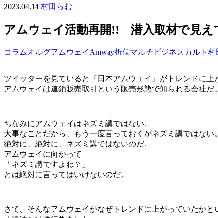
2023.04.14
村田らむ
アムウェイ活動再開!! 潜入取材で見
コラム
オルグ
アムウェイ
Amway
折伏
マルチビジネス
カルト
村
ツイッターを見ていると『日本アムウェイ』がトレンドに上
アムウェイは連鎖販売取引という販売形態で知られる会社だ
ちなみにアムウェイはネズミ講ではない。
大事なことだから、もう一度言っておくがネズミ講ではない
絶対に、絶対に、ネズミ講ではないのだ。
アムウェイに向かって
「ネズミ講ですよね？」
とは絶対に言ってはいけないのだ。
さて、そんなアムウェイがなぜトレンドに上がっていたかと