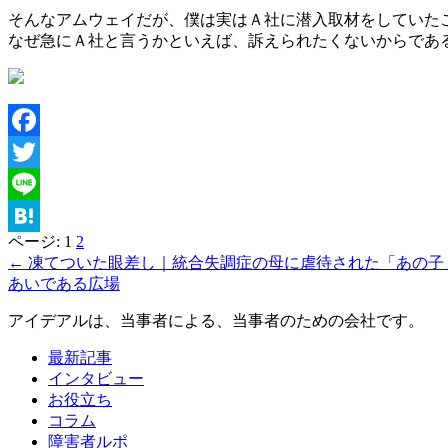
そんなアムウェイだが、僕は実はＡ社に潜入取材をしていた
なぜ急にＡ社と言うかといえば、訴えられたくないからであ
Facebook
Twitter
Line
ページ:
1
2
Hatena
← 凍てついた眼差し｜統合失調症の母に虐待された「あの子
あいである広場
アイデアルは、当事者による、当事者のための会社です。
最新記事
インタビュー
お役立ち
コラム
障害者ルポ