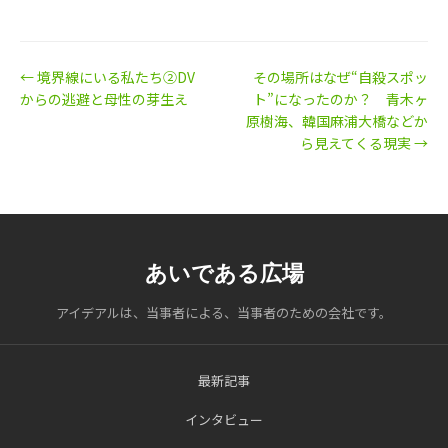
← 境界線にいる私たち②DV
その場所はなぜ“自殺スポッ
からの逃避と母性の芽生え
ト”になったのか？ 青木ヶ
原樹海、韓国麻浦大橋などか
ら見えてくる現実 →
あいである広場
アイデアルは、当事者による、当事者のための会社です。
最新記事
インタビュー