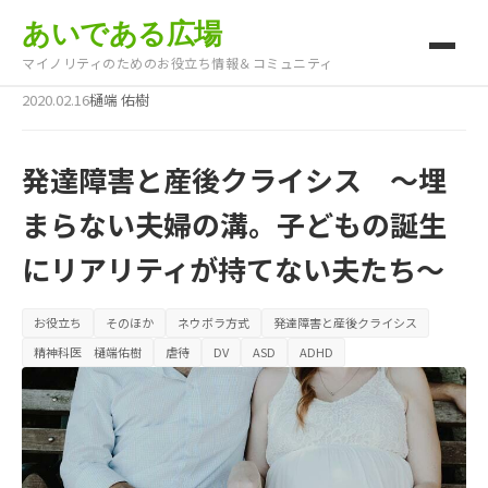
あいである広場
マイノリティのためのお役立ち情報＆コミュニティ
2020.02.16
樋端 佑樹
発達障害と産後クライシス 〜埋
まらない夫婦の溝。子どもの誕生
にリアリティが持てない夫たち〜
お役立ち
そのほか
ネウボラ方式
発達障害と産後クライシス
精神科医 樋端佑樹
虐待
DV
ASD
ADHD