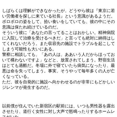
しばらくは理解ができなかったが、どうやら彼は『東京に若
い労働者を探しに来ている社長』という意識があるようだ。
ボロボロの姿をして、拾い食いをしていても、彼の中にその
意識は保たれ続けているのだ。
そういう彼に「あなたの言ってることはおかしい。精神病院
に入院して治療を受けるべきだ」と言っても絶対に納得はし
てくれないだろう。また収容先の施設でトラブルを起こして
しまう可能性も大いにある。
警察に相談しても、「あの人は、ああいう人だからほってお
いて構わないですよ」などと、放置されてしまう。野宿生活
はとても過酷だ。冬場に外で寝ていたら病気になったり、最
悪は命を失ってしまう。事実、そうやって毎年多くの人が亡
くなっている。
ただ、彼を自発的に施設へ向かわせるのが非常にもどかしい
ジレンマが発生するのだ。
以前僕が住んでいた新宿区の駅前には、いつも男性器を露出
させたり、道行く女性に対し大声で怒鳴ったりするホームレ
スがいた。