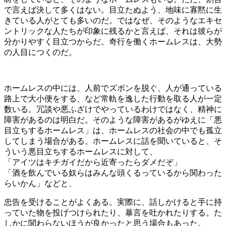
で言えば決して多くはない。目立たぬよう、地味に寡黙に生
きている人がとても多いのだ。ではなぜ、そのようなエキセ
ントリックな人たちが印象に残るかと言えば、それは彼らが
分かりやすく目立つからだ。奇行を働くホームレスは、大勢
の人目につくのだ。
ホームレスの中には、人前でズボンを脱ぐ、人が通っている
路上で大小便をする、など常軌を逸した行動を取る人が一定
数いる。冗談や悪ふざけでやっているわけではなく、精神に
障害があるのは明白だ。そのような障害があるがゆえに「悪
目立ちするホームレス」は、ホームレスの社会の中でも孤立
してしまう場合がある。ホームレスに話を聞いていると、そ
ういう悪目立ちするホームレスに対して、
「アイツはキチガイだから近寄ったらダメだぞ」
「酒を飲んでいる奴らはみんな頭くるっているから関わった
らいかん」などと、
忠告を受けることがよくある。実際に、話しかけると手に持
っていた物を投げつけられたり、暴言を吐かれたりする。た
しかに関わらないほうが良かったと思う場合もあった。