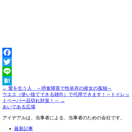
Facebook
Twitter
Line
← 愛を乞う人 ～摂食障害で性依存の彼女の孤独～
Hatena
ウエス（使い捨てできる雑巾）で代用できます！～トイレッ
トペーパー品切れ対策！～ →
あいである広場
アイデアルは、当事者による、当事者のための会社です。
最新記事