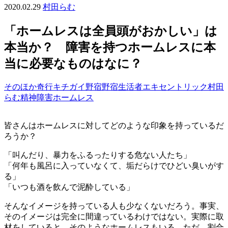
2020.02.29
村田らむ
「ホームレスは全員頭がおかしい」は
本当か？ 障害を持つホームレスに本
当に必要なものはなに？
そのほか
奇行
キチガイ
野宿
野宿生活者
エキセントリック
村田
らむ
精神障害
ホームレス
皆さんはホームレスに対してどのような印象を持っているだ
ろうか？
「叫んだり、暴力をふるったりする危ない人たち」
「何年も風呂に入っていなくて、垢だらけでひどい臭いがす
る」
「いつも酒を飲んで泥酔している」
そんなイメージを持っている人も少なくないだろう。事実、
そのイメージは完全に間違っているわけではない。実際に取
材をしていると、そのようなホームレスもいる。ただ、割合