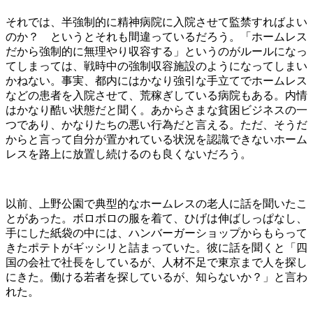
それでは、半強制的に精神病院に入院させて監禁すればよい
のか？ というとそれも間違っているだろう。「ホームレス
だから強制的に無理やり収容する」というのがルールになっ
てしまっては、戦時中の強制収容施設のようになってしまい
かねない。事実、都内にはかなり強引な手立てでホームレス
などの患者を入院させて、荒稼ぎしている病院もある。内情
はかなり酷い状態だと聞く。あからさまな貧困ビジネスの一
つであり、かなりたちの悪い行為だと言える。ただ、そうだ
からと言って自分が置かれている状況を認識できないホーム
レスを路上に放置し続けるのも良くないだろう。
以前、上野公園で典型的なホームレスの老人に話を聞いたこ
とがあった。ボロボロの服を着て、ひげは伸ばしっぱなし、
手にした紙袋の中には、ハンバーガーショップからもらって
きたポテトがギッシリと詰まっていた。彼に話を聞くと「四
国の会社で社長をしているが、人材不足で東京まで人を探し
にきた。働ける若者を探しているが、知らないか？」と言わ
れた。