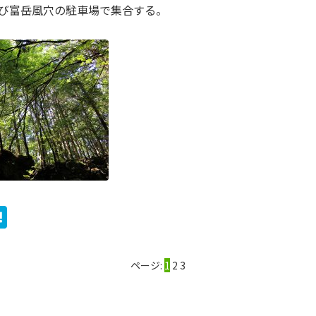
び富岳風穴の駐車場で集合する。
ook
ter
ine
Hatena
ページ:
1
2
3