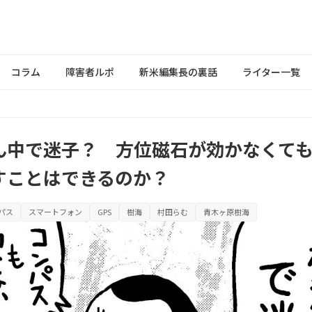
コラム
障害者ルポ
新米編集長の裏話
ライター一覧
ん中で迷子？ 方位磁石が効かなくて
すことはできるのか？
パス
スマートフォン
GPS
樹海
村田らむ
青木ヶ原樹海