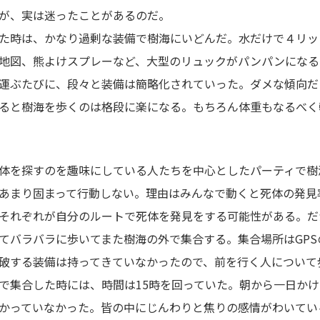
が、実は迷ったことがあるのだ。
た時は、かなり過剰な装備で樹海にいどんだ。水だけで４リッ
地図、熊よけスプレーなど、大型のリュックがパンパンになる
運ぶたびに、段々と装備は簡略化されていった。ダメな傾向だ
ると樹海を歩くのは格段に楽になる。もちろん体重もなるべく
体を探すのを趣味にしている人たちを中心としたパーティで樹
あまり固まって行動しない。理由はみんなで動くと死体の発見
それぞれが自分のルートで死体を発見をする可能性がある。だ
てバラバラに歩いてまた樹海の外で集合する。集合場所はGPS
破する装備は持ってきていなかったので、前を行く人について
で集合した時には、時間は15時を回っていた。朝から一日か
かっていなかった。皆の中にじんわりと焦りの感情がわいてい