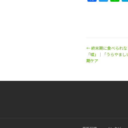
← 終末期に食べられ
「嘘」｜「うらやまし
期ケア