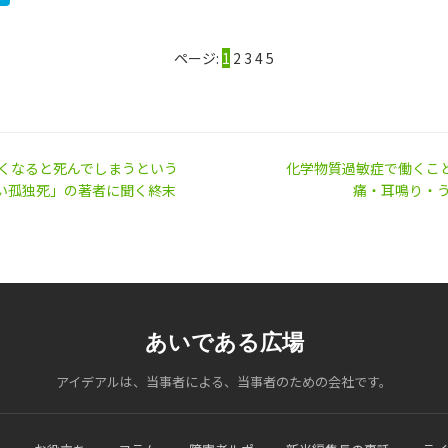
ページ:
1
2
3
4
5
なくなると死んでしまうという
化学物質過敏症で働くこ
い孤独死」の著者に聞く終末
痛・耳鳴り・う
あいである広場
アイデアルは、当事者による、当事者のための会社です。