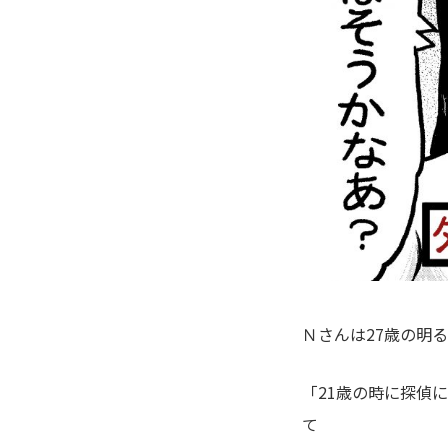
Ｎさんは27歳の明
「21歳の時に探偵
て