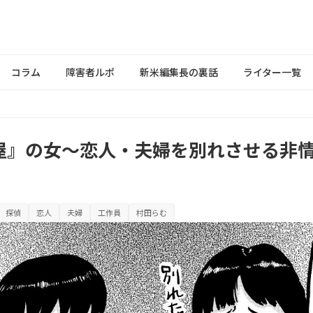
コラム
障害者ルポ
新米編集長の裏話
ライター一覧
屋』の女～恋人・夫婦を別れさせる非
探偵
恋人
夫婦
工作員
村田らむ