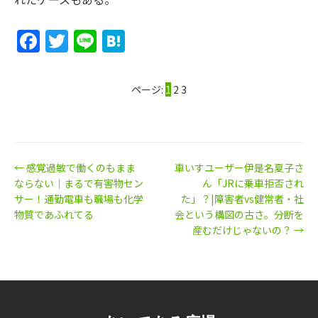
Facebook
Twitter
Line
Hatena
ページ:
1
2
3
← 感覚過敏で働くのもまま
車いすユーザー伊是名夏子さ
ならない｜まるで有害物セン
ん「JRに乗車拒否され
サー！通勤電車も職場も化学
た」？|障害者vs健常者・社
物質であふれてる
会という構図の古さ。分断を
産むだけじゃないの？ →