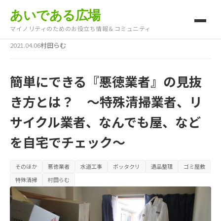
あいである広場
マイノリティのためのお役立ち情報＆コミュニティ
2021.04.06
村田らむ
簡単にできる『悪徳業者』の見抜
き方とは？ ～特殊清掃業者、リ
サイクル業者、なんでも屋、など
を自宅でチェック～
そのほか
悪徳業者
水道工事
ボッタクリ
遺品整理
ゴミ屋敷
特殊清掃
村田らむ