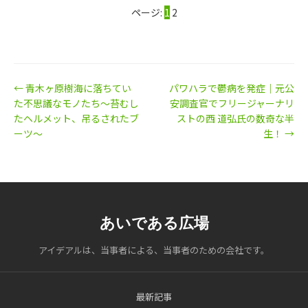
ページ:
1
2
← 青木ヶ原樹海に落ちてい
パワハラで鬱病を発症｜元公
た不思議なモノたち～苔むし
安調査官でフリージャーナリ
たヘルメット、吊るされたブ
ストの西 道弘氏の数奇な半
ーツ～
生！ →
あいである広場
アイデアルは、当事者による、当事者のための会社です。
最新記事