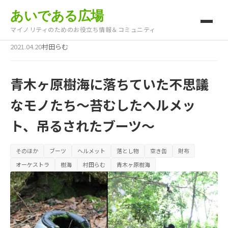
あいである広場
マイノリティのためのお役立ち情報＆コミュニティ
2021.04.20
村田らむ
青木ヶ原樹海に落ちていた不思議
なモノたち～苔むしたヘルメッ
ト、吊るされたブーツ～
そのほか
ブーツ
ヘルメット
落とし物
空き缶
財布
オーケストラ
樹海
村田らむ
青木ヶ原樹海