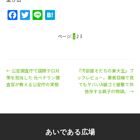
Facebook
Twitter
Line
Hatena
ページ:
1
2
3
← 公安調査庁で国際テロ対
『汚部屋そだちの東大生』ブ
策を担当した 元ベテラン捜
ックレビュー。業者目線で見
査官が教える公安庁の実態
てもヤバいA級ゴミ屋敷で共
依存する親子の物語。 →
あいである広場