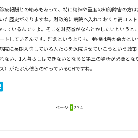
診療報酬との絡みもあって、特に精神や重度の知的障害の方は
いた歴史がありますね。財政的に病院へ入れておくと高コスト
かっているんですよ。そこを財務省がなんとかしたいというと
ートしているんです。理念というよりも。動機は善か悪かとい
病院に長期入院している人たちを退院させていこうという政策
れない、1人暮らしはできないとなると第三の場所が必要とな
ス）がたぶん僕らのやっているGHですね。
ook
ter
ine
Hatena
ページ:
1
2
3
4