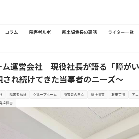
コラム
障害者ルポ
新米編集長の裏話
ライター一覧
ーム運営会社 現役社長が語る「障が
視され続けてきた当事者のニーズ～
護
障害者福祉
グループホーム
障害者の自立
精神障害
藤田英明
アニ
発達障害