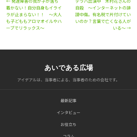
← 発達障害の我が子が落ち
テラハ出演中 木村花さんの
着かない！自分自身もイライ
自殺 ～インターネットの誹
ラが止まらない！！ ～大人
謗中傷。有名税で片付けてい
も子どももアロマオイルやハ
いのか？言葉で亡くなる人が
ーブでリラックス～
いる～ →
あいである広場
アイデアルは、当事者による、当事者のための会社です。
最新記事
インタビュー
お役立ち
コラム