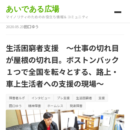
あいである広場
マイノリティのためのお役立ち情報＆コミュニティ
2020.05.23
田口ゆう
生活困窮者支援 ～仕事の切れ目
が屋根の切れ目。ボストンバック
１つで全国を転々とする、路上・
車上生活者への支援の現場～
障害者ルポ
インタビュー
プレ支援
生活困窮者
支援
田口ゆう
精神障害
ホームレス
発達障害