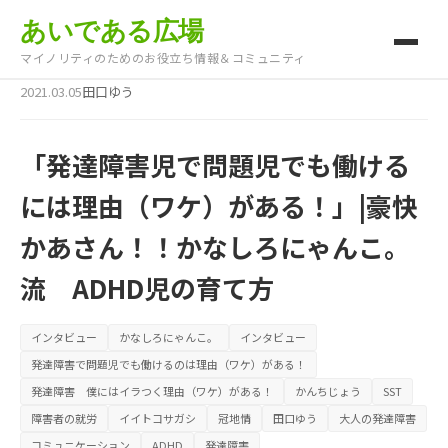
あいである広場
マイノリティのためのお役立ち情報＆コミュニティ
2021.03.05
田口ゆう
「発達障害児で問題児でも働ける
には理由（ワケ）がある！」|豪快
かあさん！！かなしろにゃんこ。
流 ADHD児の育て方
インタビュー
かなしろにゃんこ。
インタビュー
発達障害で問題児でも働けるのは理由（ワケ）がある！
発達障害 僕にはイラつく理由（ワケ）がある！
かんちじょう
SST
障害者の就労
イイトコサガシ
冠地情
田口ゆう
大人の発達障害
コミュニケーション
ADHD
発達障害