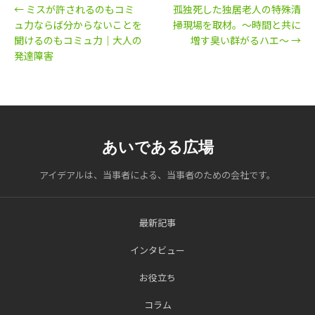
← ミスが許されるのもコミ
孤独死した独居老人の特殊清
ュ力ならば分からないことを
掃現場を取材。～時間と共に
聞けるのもコミュ力｜大人の
増す臭い群がるハエ～ →
発達障害
あいである広場
アイデアルは、当事者による、当事者のための会社です。
最新記事
インタビュー
お役立ち
コラム