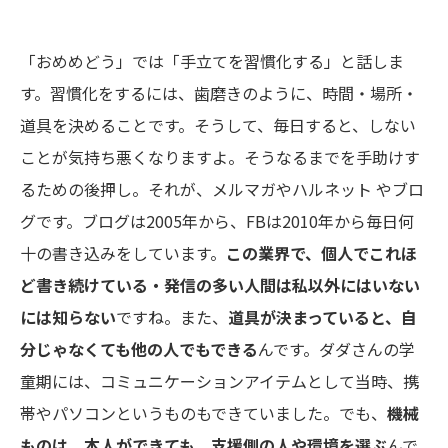
「
おめめどう
」では「手立てを習慣化する」と話しま
す。習慣化をするには、歯磨きのように、時間・場所・
道具を決めることです。そうして、毎日すると、しない
ことが気持ち悪くなりますよ。そうなるまでを手助けす
るための後押し。それが、
メルマガ
や
ハルネット
やブロ
グです。ブログは2005年から、FBは2010年から毎日何
十の書き込みをしています。
この業界で、個人でこれほ
ど書き続けている・発信の多い人間は
私以外にはいない
には知らない
ですね。また、
道具が決まっていると、自
分じゃなくても
他の人でもできる
んです。ダダさんの学
童期には、コミュニケーションアイテムとして当時、携
帯やパソコンというものもできていました。でも、
機械
ものは、本人ができても、
支援側の人や環境を選ぶ
んで