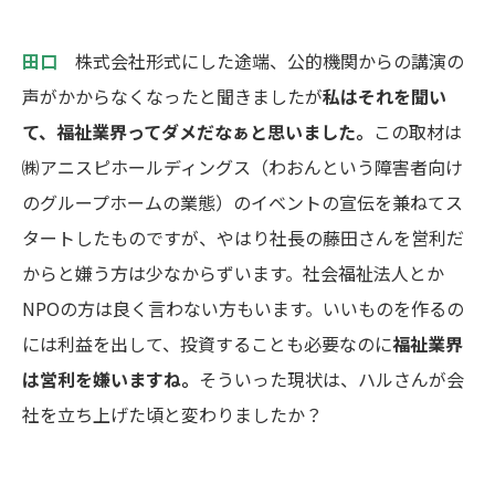
田口
株式会社形式にした途端、公的機関からの講演の
声がかからなくなったと聞きましたが
私はそれを聞い
て、福祉業界ってダメだなぁと思いました。
この取材は
㈱アニスピホールディングス
（
わおん
という障害者向け
のグループホームの業態）のイベントの宣伝を兼ねてス
タートしたものですが、やはり
社長の藤田さん
を営利だ
からと嫌う方は少なからずいます。社会福祉法人とか
NPOの方は良く言わない方もいます。いいものを作るの
には利益を出して、投資することも必要なのに
福祉業界
は営利を嫌いますね。
そういった現状は、ハルさんが会
社を立ち上げた頃と変わりましたか？