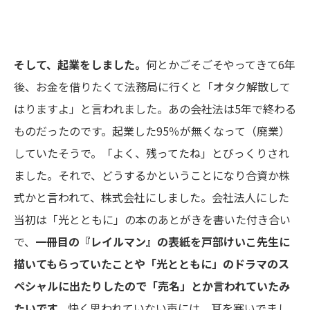
そして、起業をしました。
何とかごそごそやってきて6年
後、お金を借りたくて法務局に行くと「オタク解散して
はりますよ」と言われました。あの会社法は5年で終わる
ものだったのです。起業した95％が無くなって（廃業）
していたそうで。「よく、残ってたね」とびっくりされ
ました。それで、どうするかということになり合資か株
式かと言われて、株式会社にしました。会社法人にした
当初は「
光とともに
」の本のあとがきを書いた付き合い
で、
一冊目の『
レイルマン
』の表紙を
戸部けいこ先生
に
描いてもらっていたことや
「
光とともに
」のドラマのス
ペシャルに出たりしたので
「売名」とか言われていたみ
たいです。
快く思われていない声には、耳を塞いでまし