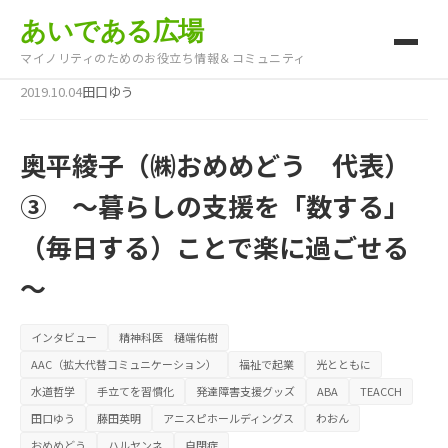
あいである広場
マイノリティのためのお役立ち情報＆コミュニティ
2019.10.04
田口ゆう
奥平綾子（㈱おめめどう 代表）
③ ～暮らしの支援を「数する」
（毎日する）ことで楽に過ごせる
～
インタビュー
精神科医 樋端佑樹
AAC（拡大代替コミュニケーション）
福祉で起業
光とともに
水道哲学
手立てを習慣化
発達障害支援グッズ
ABA
TEACCH
田口ゆう
藤田英明
アニスピホールディングス
わおん
おめめどう
ハルヤンネ
自閉症