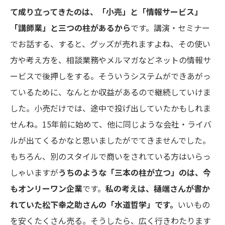
て成り立ってきたのは、
「小売」と「情報サービス」
「講師業」と三つの柱があるから
です。講演・セミナー
でお話する、すると、グッズが売れますよね、その使い
方や考え方を、相談業務やメルマガなどネットの情報サ
ービスで後押しをする。そういうシステムができあがっ
ているために、なんとか収益があるので継続していけま
した。小売だけでは、途中で投げ出していたかもしれま
せんね。15年前に始めて、他に同じような会社・ライバ
ルが出てくるかなと思いましたがでてきませんでした。
もちろん、別のスタイルで商いをされている方はいらっ
しゃいますが
うちのような「三本の柱が立つ」のは、今
もオンリーワン企業
です。
私の考えは、
樋端さんが書か
れていた
松下幸之助さんの「
水道哲学
」です。
いいもの
を安くたくさん売る。そうしたら、広く行きわたります