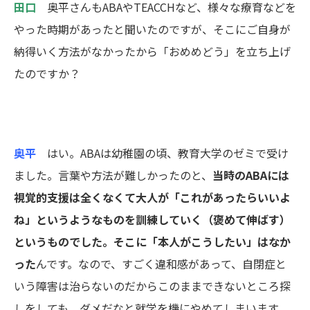
田口
奥平さんも
ABA
や
TEACCH
など、様々な療育などを
やった時期があったと聞いたのですが、そこにご自身が
納得いく方法がなかったから「
おめめどう
」を立ち上げ
たのですか？
奥平
はい。
ABA
は幼稚園の頃、教育大学のゼミで受け
ました。言葉や方法が難しかったのと、
当時の
ABA
には
視覚的支援は全くなくて
大人が「これがあったらいいよ
ね」というようなものを
訓練していく（褒めて伸ばす）
というものでした。
そこに「本人がこうしたい」はなか
った
んです。なので、すごく違和感があって、自閉症と
いう障害は治らないのだからこのままできないところ探
しをしても、ダメだなと就学を機にやめてしまいます。