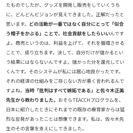
たものでしたが、グッズを開発し販売をしていくうち
に、どんどんビジョンが見えてきました。正解だったと
思います。
どの活動が一番ではなく自分にとって「似合
う帽子をかぶる」ことで、
社会貢献をしたらいい
んです
よ。商売というのは、利益を上げて、それを循環させる
ことで、成り立ちます。決して、自分だけが儲かるとい
う結果にはならないんですよ。儲かった分を還元してい
くんです。そのシステムが私には居心地良かったです。
それの経済の仕組みをご存じない方が悪く言われるんで
すよね。
当時「批判はすべて嫉妬である」と
佐々木正美
先生
から教わりました。
おそら
TEACCH
プログラムを、
日本に紹介したときにそれまでの既存の療育家からは猛
烈な反発があったことは想像できます。私は、
佐々木先
生
のその言葉を支えにしてきました。