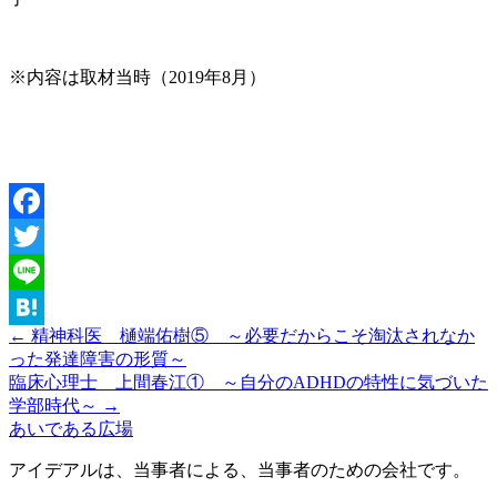
※内容は取材当時（2019年8月）
Facebook
Twitter
Line
← 精神科医 樋端佑樹⑤ ～必要だからこそ淘汰されなか
Hatena
った発達障害の形質～
臨床心理士 上間春江① ～自分のADHDの特性に気づいた
学部時代～ →
あいである広場
アイデアルは、当事者による、当事者のための会社です。