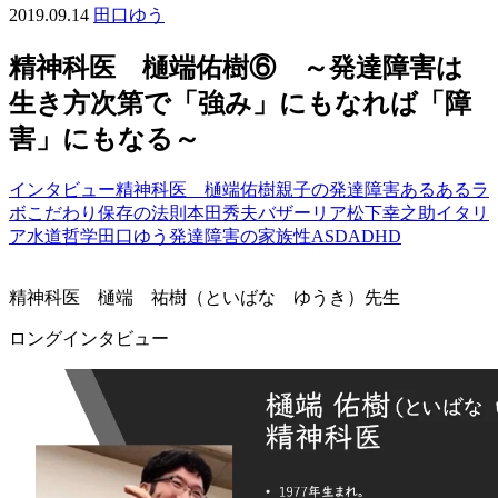
2019.09.14
田口ゆう
精神科医 樋端佑樹⑥ ～発達障害は
生き方次第で「強み」にもなれば「障
害」にもなる～
インタビュー
精神科医 樋端佑樹
親子の発達障害あるあるラ
ボ
こだわり保存の法則
本田秀夫
バザーリア
松下幸之助
イタリ
ア
水道哲学
田口ゆう
発達障害の家族性
ASD
ADHD
精神科医 樋端 祐樹（といばな ゆうき）先生
ロングインタビュー