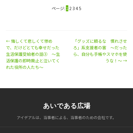
ページ:
1
2
3
4
5
← 悔しくて悲しくて惨め
「グッズに頼るな 慣れさせ
で、だけどとても幸せだった
ろ」系支援者の害 ～だった
生活保護受給者の話③ ～生
ら、自分も手帳やスマホを使
活保護の即時廃止と泣いてく
うな！～ →
れた役所の人たち～
あいである広場
アイデアルは、当事者による、当事者のための会社です。