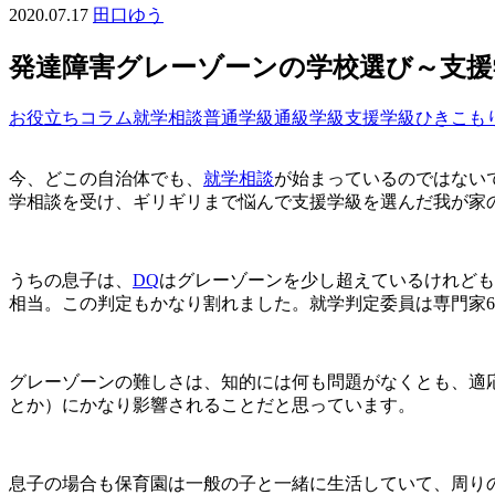
2020.07.17
田口ゆう
発達障害グレーゾーンの学校選び～支援
お役立ち
コラム
就学相談
普通学級
通級学級
支援学級
ひきこも
今、どこの自治体でも、
就学相談
が始まっているのではない
学相談を受け、ギリギリまで悩んで支援学級を選んだ我が家
うちの息子は、
DQ
はグレーゾーンを少し超えているけれども
相当。この判定もかなり割れました。就学判定委員は専門家
グレーゾーンの難しさは、知的には何も問題がなくとも、適
とか）にかなり影響されることだと思っています。
息子の場合も保育園は一般の子と一緒に生活していて、周り