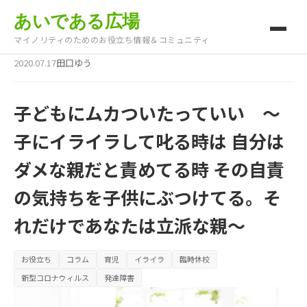
あいである広場
マイノリティのためのお役立ち情報＆コミュニティ
2020.07.17
田口ゆう
子どもにムカついたっていい ～
子にイライラして叱る時は 自分は
ダメな親だと責めてる時 その自責
の気持ちを子供にぶつけてる。そ
れだけであなたは立派な親～
お役立ち
コラム
育児
イライラ
臨時休校
新型コロナウィルス
発達障害