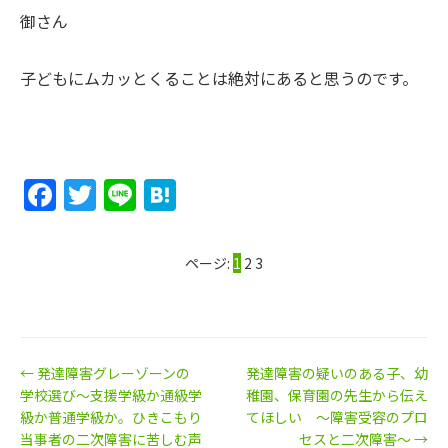
御さん
子どもにムカッとくることは絶対にあると思うのです。
Facebook
Twitter
Line
Hatena
ページ:
1
2
3
← 発達障害グレーゾーンの
発達障害の疑いのある子、幼
学校選び～支援学級か通級学
稚園、保育園の先生から伝え
級か普通学級か。ひきこもり
てほしい ～障害受容のプロ
当事者の二次障害に苦しむ声
セスと二次障害～ →