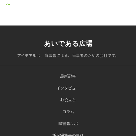
～
あいである広場
アイデアルは、当事者による、当事者のための会社です。
最新記事
インタビュー
お役立ち
コラム
障害者ルポ
新米編集長の裏話