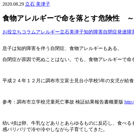
2020.08.29
立石 美津子
食物アレルギーで命を落とす危険性 ～
お役立ち
コラム
アレルギー
立石美津子
知的障害
自閉症
発達障
息子は知的障害を伴う自閉症、食物アレルギーもある。
自閉症が原因で死ぬことはない。でも、食物アレルギーで命
平成２４年１２月に調布市立富士見台小学校5年の女児が給
参考：調布市立学校児童死亡事故 検証結果報告書概要版
http
幼い頃は卵、牛乳などありとあらゆるものに反応し、食べる
感バリバリで冷や冷やしながら子育てしてきた。