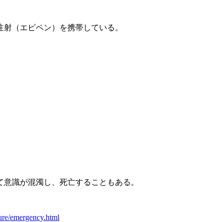
注射（エピペン）を携帯している。
て意識が混濁し、死亡することもある。
ure/emergency.html