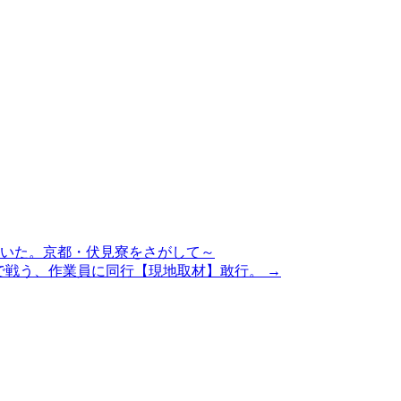
ていた。京都・伏見寮をさがして～
で戦う、作業員に同行【現地取材】敢行。 →