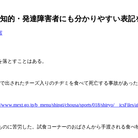
知的・発達障害者にも分かりやすい表記
害
を落とすことはある。
食で出されたチーズ入りのチヂミを食べて死亡する事故があっ
://www.mext.go.jp/b_menu/shingi/chousa/sports/018/shiryo/__icsFiles/a
ものに苦労した。試食コーナーのおばさんから手渡される食べ