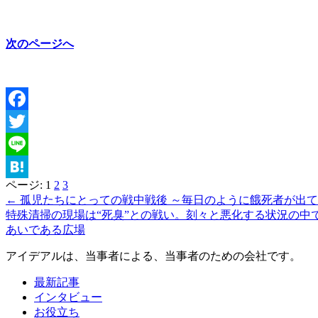
次のページへ
Facebook
Twitter
Line
ページ:
1
2
3
Hatena
← 孤児たちにとっての戦中戦後 ～毎日のように餓死者が出
特殊清掃の現場は“死臭”との戦い。刻々と悪化する状況の中
あいである広場
アイデアルは、当事者による、当事者のための会社です。
最新記事
インタビュー
お役立ち