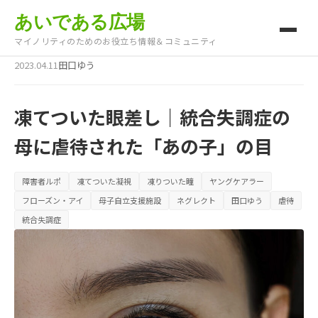
あいである広場
マイノリティのためのお役立ち情報＆コミュニティ
2023.04.11
田口ゆう
凍てついた眼差し｜統合失調症の
母に虐待された「あの子」の目
障害者ルポ
凍てついた凝視
凍りついた瞳
ヤングケアラー
フローズン・アイ
母子自立支援施設
ネグレクト
田口ゆう
虐待
統合失調症