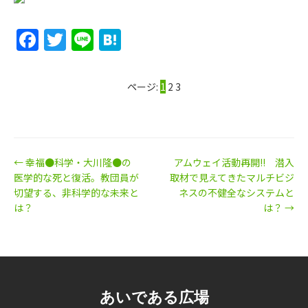
Facebook
Twitter
Line
Hatena
ページ:
1
2
3
← 幸福●科学・大川隆●の
アムウェイ活動再開!! 潜入
医学的な死と復活。教団員が
取材で見えてきたマルチビジ
切望する、非科学的な未来と
ネスの不健全なシステムと
は？
は？ →
あいである広場