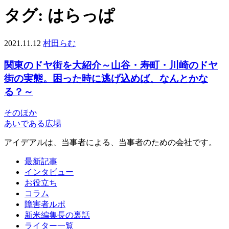
タグ:
はらっぱ
2021.11.12
村田らむ
関東のドヤ街を大紹介～山谷・寿町・川崎のドヤ
街の実態。困った時に逃げ込めば、なんとかな
る？～
そのほか
あいである広場
アイデアルは、当事者による、当事者のための会社です。
最新記事
インタビュー
お役立ち
コラム
障害者ルポ
新米編集長の裏話
ライター一覧