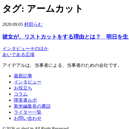
タグ:
アームカット
2020.09.05
村田らむ
彼女が、リストカットをする理由とは？ 明日を生
インタビュー
そのほか
あいである広場
アイデアルは、当事者による、当事者のための会社です。
最新記事
インタビュー
お役立ち
コラム
障害者ルポ
新米編集長の裏話
ライター一覧
お問い合わせ
©2026 ai-deal.jp All Right Reserved.