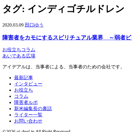
タグ:
インディゴチルドレン
2020.03.09
田口ゆう
障害者をカモにするスピリチュアル業界 ～弱者ビ
お役立ち
コラム
あいである広場
アイデアルは、当事者による、当事者のための会社です。
最新記事
インタビュー
お役立ち
コラム
障害者ルポ
新米編集長の裏話
ライター一覧
お問い合わせ
©2026 ai-deal.jp All Right Reserved.