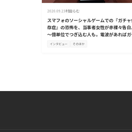
2020.09.23
村田らむ
スマフォのソーシャルゲームでの『ガチャ
存症』の恐怖を、当事者女性が赤裸々告白
～億単位でつぎ込む人も。電波があればガ
ャを回し続けてしまう無間地獄～
インタビュー
そのほか