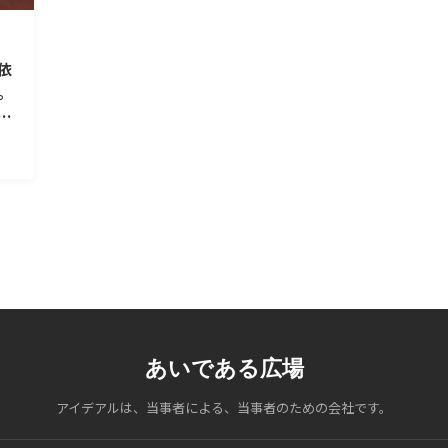
依
。
チ
あいである広場
アイデアルは、当事者による、当事者のための会社です。