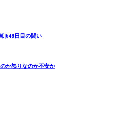
|648日目の闘い
なのか怒りなのか不安か