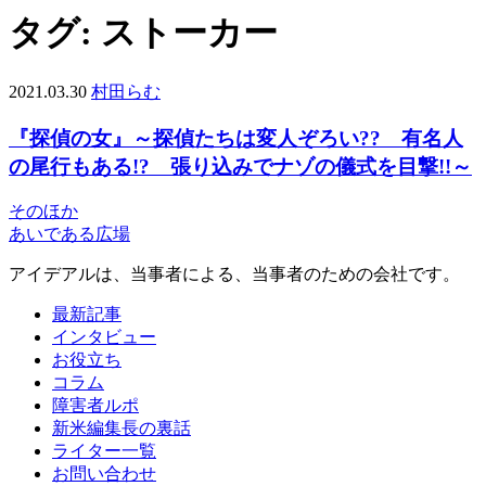
タグ:
ストーカー
2021.03.30
村田らむ
『探偵の女』～探偵たちは変人ぞろい?? 有名人
の尾行もある!? 張り込みでナゾの儀式を目撃!!～
そのほか
あいである広場
アイデアルは、当事者による、当事者のための会社です。
最新記事
インタビュー
お役立ち
コラム
障害者ルポ
新米編集長の裏話
ライター一覧
お問い合わせ