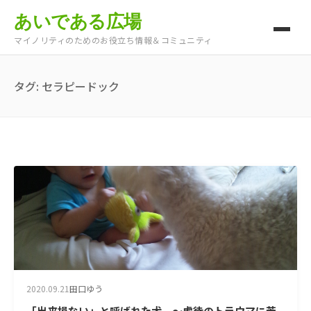
あいである広場
マイノリティのためのお役立ち情報＆コミュニティ
タグ:
セラピードック
2020.09.21
田口ゆう
「出来損ない」と呼ばれた犬 ～虐待のトラウマに苦