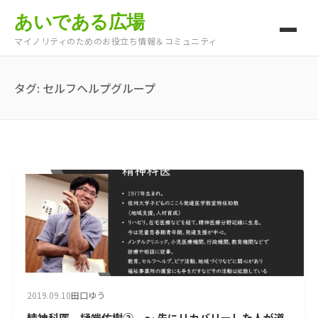
あいである広場
マイノリティのためのお役立ち情報＆コミュニティ
タグ:
セルフヘルプグループ
2019.09.10
田口ゆう
精神科医 樋端佑樹② ～ 先にリカバリーした人が道