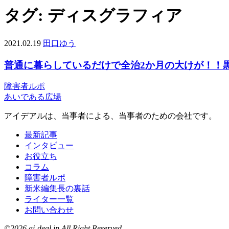
タグ:
ディスグラフィア
2021.02.19
田口ゆう
普通に暮らしているだけで全治2か月の大けが！！
障害者ルポ
あいである広場
アイデアルは、当事者による、当事者のための会社です。
最新記事
インタビュー
お役立ち
コラム
障害者ルポ
新米編集長の裏話
ライター一覧
お問い合わせ
©2026 ai-deal.jp All Right Reserved.