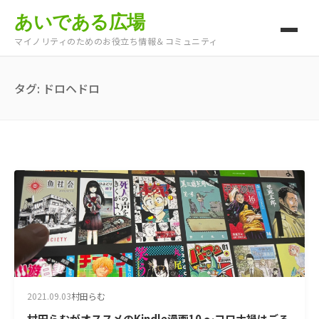
あいである広場
マイノリティのためのお役立ち情報＆コミュニティ
タグ:
ドロヘドロ
2021.09.03
村田らむ
村田らむがオススメのKindle漫画10 ～コロナ禍はごろ