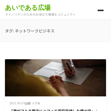
あいである広場
マイノリティのためのお役立ち情報＆コミュニティ
タグ:
ネットワークビジネス
2021.09.07
山田 ノジル
「妻がマルチ商法にハマって家庭崩壊した僕の話」｜