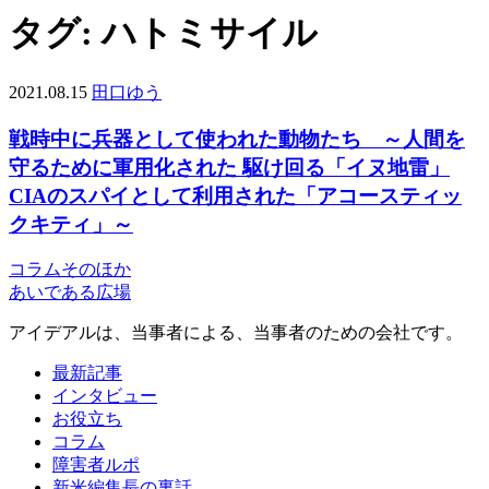
タグ:
ハトミサイル
2021.08.15
田口ゆう
戦時中に兵器として使われた動物たち ～人間を
守るために軍用化された 駆け回る「イヌ地雷」
CIAのスパイとして利用された「アコースティッ
クキティ」～
コラム
そのほか
あいである広場
アイデアルは、当事者による、当事者のための会社です。
最新記事
インタビュー
お役立ち
コラム
障害者ルポ
新米編集長の裏話