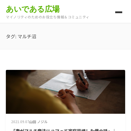
あいである広場
マイノリティのためのお役立ち情報＆コミュニティ
タグ:
マルチ沼
2021.09.07
山田 ノジル
「妻がマルチ商法にハマって家庭崩壊した僕の話」｜