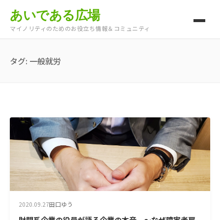
あいである広場
マイノリティのためのお役立ち情報＆コミュニティ
タグ:
一般就労
2020.09.27
田口ゆう
財閥系企業の役員が語る企業の本音 ～なぜ障害者雇