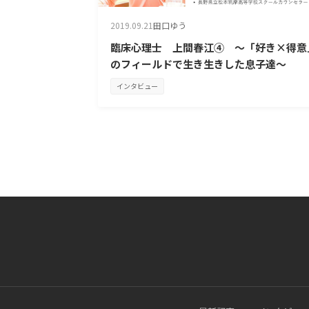
2019.09.21
田口ゆう
臨床心理士 上間春江④ ～「好き×得意
のフィールドで生き生きした息子達～
インタビュー