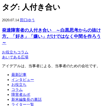
タグ:
人付き合い
2020.07.14
田口ゆう
発達障害者の人付き合い ～白黒思考からの抜け
方。「好き」「嫌い」だけではなく中間を作ろう
～
お役立ち
コラム
あいである広場
アイデアルは、当事者による、当事者のための会社です。
最新記事
インタビュー
お役立ち
コラム
障害者ルポ
新米編集長の裏話
ライター一覧