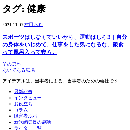
タグ:
健康
2021.11.05
村田らむ
スポーツはしなくていいから、運動はしろ!!｜自分
の身体をいじめて、仕事をした気になるな。飯食
って風呂入って寝ろ。
そのほか
あいである広場
アイデアルは、当事者による、当事者のための会社です。
最新記事
インタビュー
お役立ち
コラム
障害者ルポ
新米編集長の裏話
ライター一覧