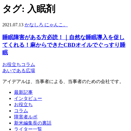
タグ:
入眠剤
2021.07.13
かなしろ にゃんこ。
睡眠障害がある方必読！｜自然な睡眠導入を促し
てくれる！麻からできたCBDオイルでぐっすり睡
眠
お役立ち
コラム
あいである広場
アイデアルは、当事者による、当事者のための会社です。
最新記事
インタビュー
お役立ち
コラム
障害者ルポ
新米編集長の裏話
ライター一覧