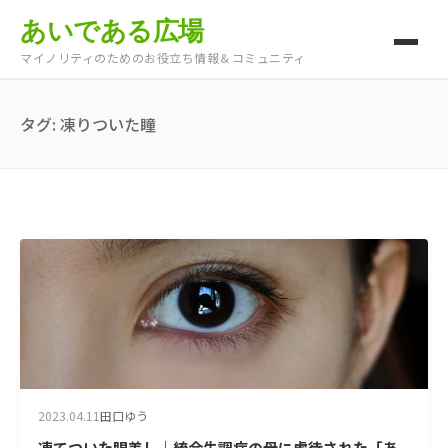
あいである広場
マイノリティのためのお役立ち情報＆コミュニティ
タグ:
凍りついた瞳
2023.04.11
田口ゆう
凍てついた眼差し｜統合失調症の母に虐待された「あ