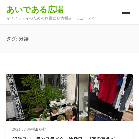
あいである広場
マイノリティのためのお役立ち情報＆コミュニティ
タグ:
分譲
2021.08.06
村田らむ
47歳フリーランスライター独身男。「家を買うべ