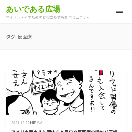
あいである広場
マイノリティのためのお役立ち情報＆コミュニティ
タグ:
反医療
2021.10.22
村田らむ
アメリカ産カルト団体Ｓと反ワク反医療の激ヤバ医師