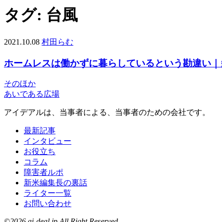
タグ:
台風
2021.10.08
村田らむ
ホームレスは働かずに暮らしているという勘違い｜
そのほか
あいである広場
アイデアルは、当事者による、当事者のための会社です。
最新記事
インタビュー
お役立ち
コラム
障害者ルポ
新米編集長の裏話
ライター一覧
お問い合わせ
©2026 ai-deal.jp All Right Reserved.