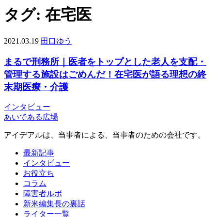
タグ:
在宅医
2021.03.19
田口ゆう
まるで刑務所｜医者をトップとした老人を支配・
管理する施設はごめんだ！在宅医が語る理想の終
末期医療・介護
インタビュー
あいである広場
アイデアルは、当事者による、当事者のための会社です。
最新記事
インタビュー
お役立ち
コラム
障害者ルポ
新米編集長の裏話
ライター一覧