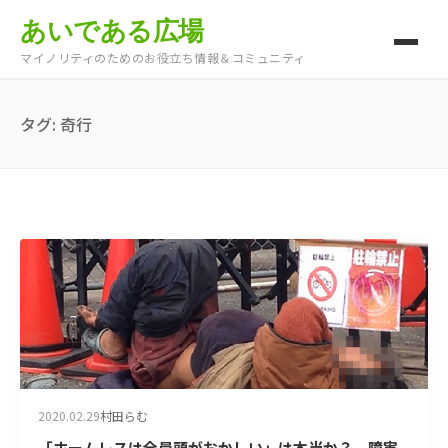
あいである広場
マイノリティのためのお役立ち情報＆コミュニティ
タグ:
奇行
2020.02.29
村田らむ
「ホームレスは全員頭がおかしい」は本当か？ 障害