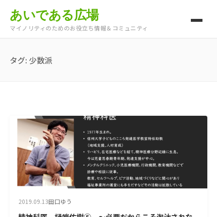
あいである広場
マイノリティのためのお役立ち情報＆コミュニティ
タグ:
少数派
2019.09.13
田口ゆう
精神科医 樋端佑樹⑤ ～必要だからこそ淘汰されな