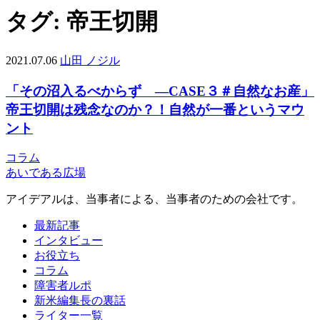
タグ:
帝王切開
2021.07.06
山田 ノジル
「その沼入るべからず —CASE３＃自然なお産」
帝王切開は残念なのか？！自然が一番というマウ
ント
コラム
あいである広場
アイデアルは、当事者による、当事者のための会社です。
最新記事
インタビュー
お役立ち
コラム
障害者ルポ
新米編集長の裏話
ライター一覧