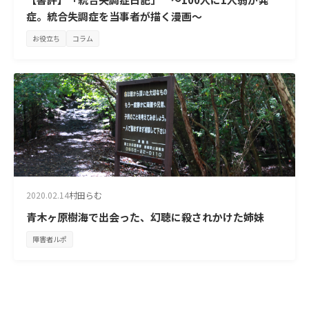
症。統合失調症を当事者が描く漫画～
お役立ち
コラム
2020.02.14
村田らむ
青木ヶ原樹海で出会った、幻聴に殺されかけた姉妹
障害者ルポ