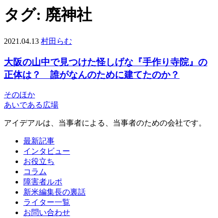
タグ:
廃神社
2021.04.13
村田らむ
大阪の山中で見つけた怪しげな『手作り寺院』の
正体は？ 誰がなんのために建てたのか？
そのほか
あいである広場
アイデアルは、当事者による、当事者のための会社です。
最新記事
インタビュー
お役立ち
コラム
障害者ルポ
新米編集長の裏話
ライター一覧
お問い合わせ