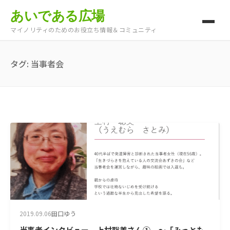
あいである広場
マイノリティのためのお役立ち情報＆コミュニティ
タグ:
当事者会
2019.09.06
田口ゆう
当事者インタビュー 上村聡美さん① ～「みっとも