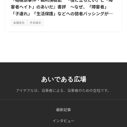
害者ヘイト」のあいだ』書評 ～なぜ、「障害者」
「子連れ」「生活保護」などへの弱者バッシングが起
きるのか～
お役立ち
そのほか
あいである広場
アイデアルは、当事者による、当事者のための会社です。
最新記事
インタビュー