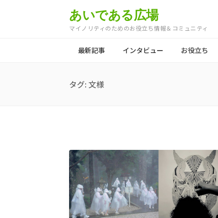
あいである広場
マイノリティのためのお役立ち情報＆コミュニティ
最新記事
インタビュー
お役立ち
タグ:
文様