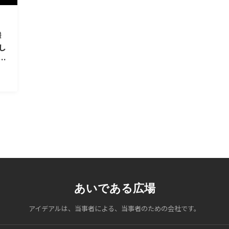
様
し
間
あいである広場
アイデアルは、当事者による、当事者のための会社です。